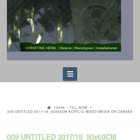
Navigation
HOME
2006 – TILL NOW
009`UNTITLED 2017/18_50X60CM ACRYLIC MIXED MEDIA ON CANVAS
009`UNTITLED 2017/18_50x60CM